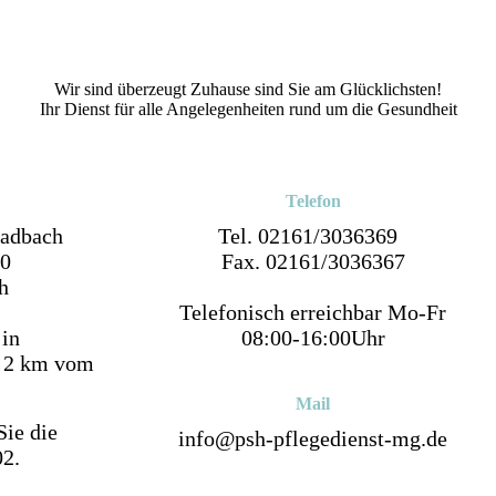
Wir sind überzeugt Zuhause sind Sie am Glücklichsten!
Ihr Dienst für alle Angelegenheiten rund um die Gesundheit
Telefon
ladbach
Tel. 02161/3036369
80
Fax. 02161/3036367
h
Telefonisch erreichbar Mo-Fr
 in
08:00-16:00Uhr
. 2 km vom
.
Mail
Sie die
info@psh-pflegedienst-mg.de
02.